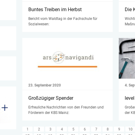
Buntes Treiben im Herbst
Die 
Bericht vom Waldtag in der Fachschule für
Wichti
Sozialwesen:
Maßna
23. September 2020
4. Se
Großzügiger Spender
level
Erfreuliche Nachrichten von den Freunden und
Große
Förderern der KBS Mainz:
der KB
1
2
3
4
5
6
7
8
9
10