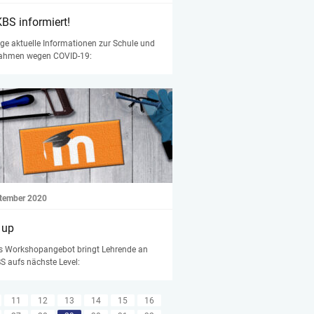
KBS informiert!
ge aktuelle Informationen zur Schule und
hmen wegen COVID-19:
ptember 2020
 up
s Workshopangebot bringt Lehrende an
S aufs nächste Level:
11
12
13
14
15
16