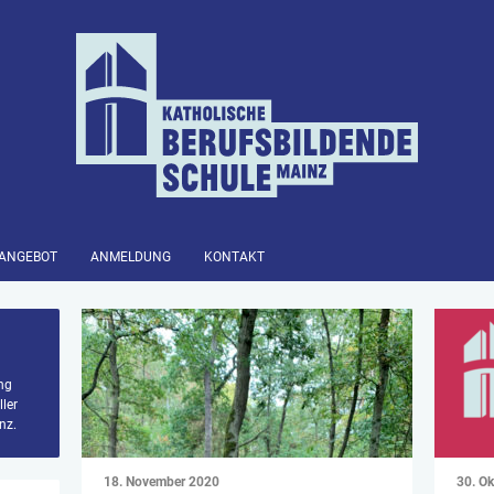
SANGEBOT
ANMELDUNG
KONTAKT
ung
ler
nz.
18. November 2020
30. O