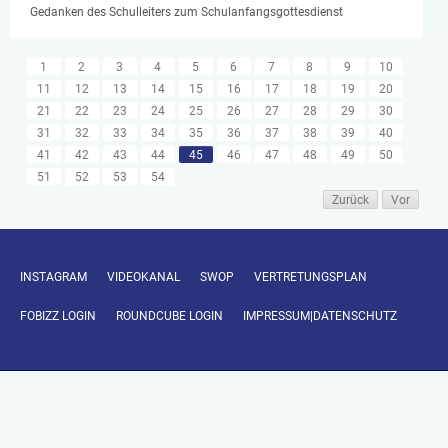
Gedanken des Schulleiters zum Schulanfangsgottesdienst
1
2
3
4
5
6
7
8
9
10
11
12
13
14
15
16
17
18
19
20
21
22
23
24
25
26
27
28
29
30
31
32
33
34
35
36
37
38
39
40
41
42
43
44
45
46
47
48
49
50
51
52
53
54
Zurück
Vor
INSTAGRAM
VIDEOKANAL
SWOP
VERTRETUNGSPLAN
FOBIZZ LOGIN
ROUNDCUBE LOGIN
IMPRESSUM|DATENSCHUTZ