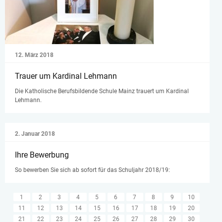
12. März 2018
Trauer um Kardinal Lehmann
Die Katholische Berufsbildende Schule Mainz trauert um Kardinal
Lehmann.
2. Januar 2018
Ihre Bewerbung
So bewerben Sie sich ab sofort für das Schuljahr 2018/19:
1
2
3
4
5
6
7
8
9
10
11
12
13
14
15
16
17
18
19
20
21
22
23
24
25
26
27
28
29
30