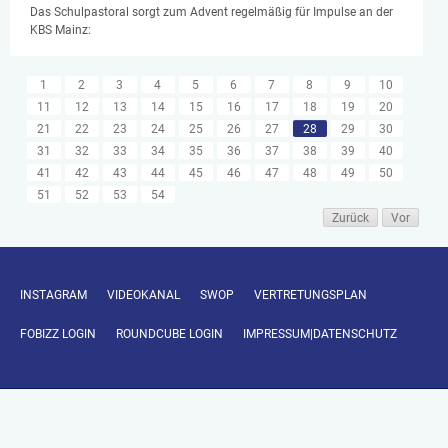
Das Schulpastoral sorgt zum Advent regelmäßig für Impulse an der
KBS Mainz:
1
2
3
4
5
6
7
8
9
10
11
12
13
14
15
16
17
18
19
20
21
22
23
24
25
26
27
28
29
30
31
32
33
34
35
36
37
38
39
40
41
42
43
44
45
46
47
48
49
50
51
52
53
54
Zurück
Vor
INSTAGRAM
VIDEOKANAL
SWOP
VERTRETUNGSPLAN
FOBIZZ LOGIN
ROUNDCUBE LOGIN
IMPRESSUM|DATENSCHUTZ