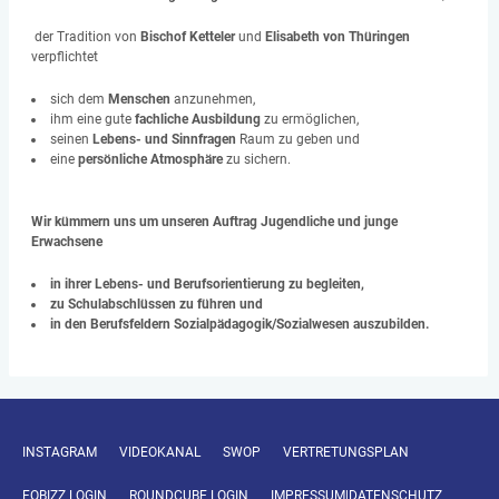
der Tradition von
Bischof Ketteler
und
Elisabeth von Thüringen
verpflichtet
sich dem
Menschen
anzunehmen,
ihm eine gute
fachliche Ausbildung
zu ermöglichen,
seinen
Lebens- und Sinnfragen
Raum zu geben und
eine
persönliche Atmosphäre
zu sichern.
Wir kümmern uns um unseren Auftrag Jugendliche und junge
Erwachsene
in ihrer Lebens- und Berufsorientierung zu begleiten,
zu Schulabschlüssen zu führen und
in den Berufsfeldern Sozialpädagogik/Sozialwesen auszubilden.
INSTAGRAM
VIDEOKANAL
SWOP
VERTRETUNGSPLAN
FOBIZZ LOGIN
ROUNDCUBE LOGIN
IMPRESSUM|DATENSCHUTZ