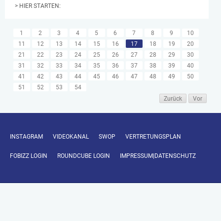
> HIER STARTEN:
1
2
3
4
5
6
7
8
9
10
11
12
13
14
15
16
17
18
19
20
21
22
23
24
25
26
27
28
29
30
31
32
33
34
35
36
37
38
39
40
41
42
43
44
45
46
47
48
49
50
51
52
53
54
Zurück
Vor
INSTAGRAM
VIDEOKANAL
SWOP
VERTRETUNGSPLAN
FOBIZZ LOGIN
ROUNDCUBE LOGIN
IMPRESSUM|DATENSCHUTZ