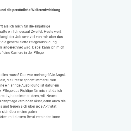
 und die persönliche Weiterentwicklung
t als ich mich für die einjährige
atte ehrlich gesagt Zweifel. Heute weiß
langt der Job sehr viel von mir, aber das
zt die generalisierte Pflegeausbildung
 angerechnet wird. Dabei kann ich mich
uf eine Karriere in der Pflege.
stellen muss? Das war meine größte Angst.
sein, die Presse spricht immerzu von
ne einjährige Ausbildung ist dafür ein
r Pflege das Richtige für mich ist da ich
kreativ, habe immer Ideen, will Neues
Altenpflege verbinden lässt, denn auch die
und freuen sich über jede Aktivität
n sich über meine guten
ärken mit diesem Beruf verbinden kann