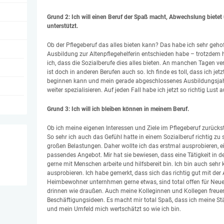
Grund 2: Ich will einen Beruf der Spaß macht, Abwechslung bietet
unterstützt.
Ob der Pflegeberuf das alles bieten kann? Das habe ich sehr gehoff
Ausbildung zur Altenpflegehelferin entschieden habe – trotzdem h
ich, dass die Sozialberufe dies alles bieten. An manchen Tagen ver
ist doch in anderen Berufen auch so. Ich finde es toll, dass ich jet
beginnen kann und mein gerade abgeschlossenes Ausbildungsjahr
weiter spezialisieren. Auf jeden Fall habe ich jetzt so richtig Lust a
Grund 3: Ich will ich bleiben können in meinem Beruf.
Ob ich meine eigenen Interessen und Ziele im Pflegeberuf zurück
So sehr ich auch das Gefühl hatte in einem Sozialberuf richtig zu 
großen Belastungen. Daher wollte ich das erstmal ausprobieren, ei
passendes Angebot. Mir hat sie bewiesen, dass eine Tätigkeit in de
gerne mit Menschen arbeite und hilfsbereit bin. Ich bin auch sehr 
ausprobieren. Ich habe gemerkt, dass sich das richtig gut mit der 
Heimbewohner unternhmen gerne etwas, sind total offen für Neues 
drinnen wie draußen. Auch meine Kolleginnen und Kollegen freue
Beschäftigungsideen. Es macht mir total Spaß, dass ich meine St
und mein Umfeld mich wertschätzt so wie ich bin.